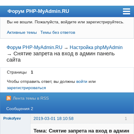
Форум PHP-MyAdmin.RU
Вы не вошли.
Пожалуйста, войдите или зарегистрируйтесь.
Форум
Активные темы
Темы без ответов
Пользователи
Правила
Форум PHP-MyAdmin.RU
→
Настройка phpMyAdmin
→
Снятие запрета на вход в админ панель
Поиск
сайта
Регистрация
Страницы
1
Вход
Чтобы отправить ответ, вы должны
войти
или
зарегистрироваться
Лента темы в RSS
Сообщения 2
2019-03-01 18:10:58
1
Prokofyev
Новичок
Тема: Снятие запрета на вход в админ
Неактивен