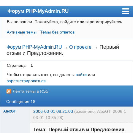
Форум PHP-MyAdmin.RU
Вы не вошли.
Пожалуйста, войдите или зарегистрируйтесь.
Форум
Активные темы
Темы без ответов
Пользователи
Правила
→
Первый
Форум PHP-MyAdmin.RU
→
О проекте
отзыв и Предложения.
Поиск
Страницы
1
Регистрация
Чтобы отправить ответ, вы должны
войти
или
Вход
зарегистрироваться
Лента темы в RSS
Сообщения 18
2006-03-01 08:21:03
(изменено: AlexGT, 2006-
1
AlexGT
03-01 10:35:28)
Тема: Первый отзыв и Предложения.