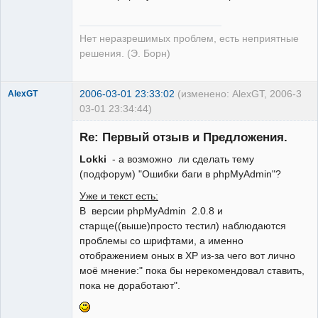
Нет неразрешимых проблем, есть неприятные
решения. (Э. Борн)
2006-03-01 23:33:02
(изменено: AlexGT, 2006-
3
AlexGT
03-01 23:34:44)
Re: Первый отзыв и Предложения.
Lokki
- а возможно ли сделать тему
(подфорум) "Ошибки баги в phpMyAdmin"?
Редкий гость
Неактивен
Уже и текст есть:
В версии phpMyAdmin 2.0.8 и
старще((выше)просто тестил) наблюдаются
проблемы со шрифтами, а именно
отображением оных в XP из-за чего вот лично
моё мнение:" пока бы нерекомендовал ставить,
пока не доработают".