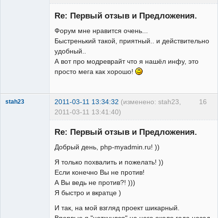
Re: Первый отзыв и Предложения.
Форум мне нравится очень...
Быстренький такой, приятный.. и действительно
Редкий гость
удобный..
Неактивен
А вот про модреврайт что я нашёл инфу, это
просто мега как хорошо!
2011-03-11 13:34:32
(изменено: stah23,
16
stah23
2011-03-11 13:41:40)
Редкий гость
Re: Первый отзыв и Предложения.
Неактивен
Добрый день, php-myadmin.ru! ))
Я только похвалить и пожелать! ))
Если конечно Вы не против!
А Вы ведь не против?! )))
Я быстро и вкратце )
И так, на мой взгляд проект шикарный.
Впервые я "наткнулся" на него около года назад