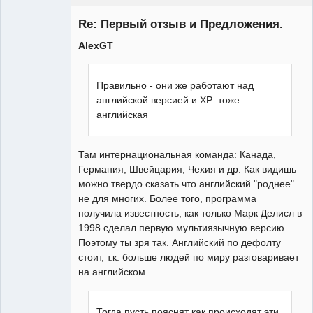
Re: Первый отзыв и Предложения.
AlexGT
Админ
Неактивен
Правильно - они же работают над
английской версией и XP тоже
английская
Там интернациональная команда: Канада,
Германия, Швейцария, Чехия и др. Как видишь
можно твердо сказать что английский "роднее"
не для многих. Более того, программа
получила известность, как только Марк Делисл в
1998 сделал первую мультиязычную версию.
Поэтому ты зря так. Английский по дефолту
стоит, т.к. больше людей по миру разговаривает
на английском.
Тогда пусть пояснят как происходят эти