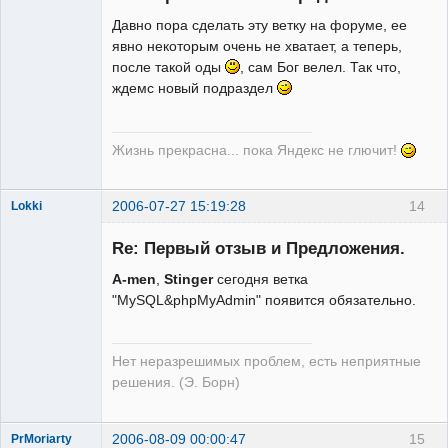
Давно пора сделать эту ветку на форуме, ее
явно некоторым очень не хватает, а теперь,
Редкий гость
после такой оды
, сам Бог велел. Так что,
Неактивен
ждемс новый подраздел
Жизнь прекрасна... пока Яндекс не глючит!
2006-07-27 15:19:28
14
Lokki
Re: Первый отзыв и Предложения.
A-men
,
Stinger
сегодня ветка
"MySQL&phpMyAdmin" появится обязательно.
Админ
Неактивен
Нет неразрешимых проблем, есть неприятные
решения. (Э. Борн)
2006-08-09 00:00:47
15
PrMoriarty