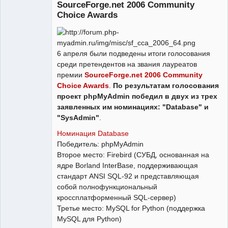
SourceForge.net 2006 Community
Choice Awards
Админ
Неактивен
6 апреля были подведены итоги голосования
среди претендентов на звания лауреатов
премии
SourceForge.net 2006 Community
Choice Awards
.
По результатам голосования
проект phpMyAdmin победил в двух из трех
заявленных им номинациях: "Database" и
"SysAdmin"
.
Номинация Database
Победитель: phpMyAdmin
Второе место: Firebird (СУБД, основанная на
ядре Borland InterBase, поддерживающая
стандарт ANSI SQL-92 и представляющая
собой полнофункциональный
кроссплатформенный SQL-сервер)
Третье место: MySQL for Python (поддержка
MySQL для Python)