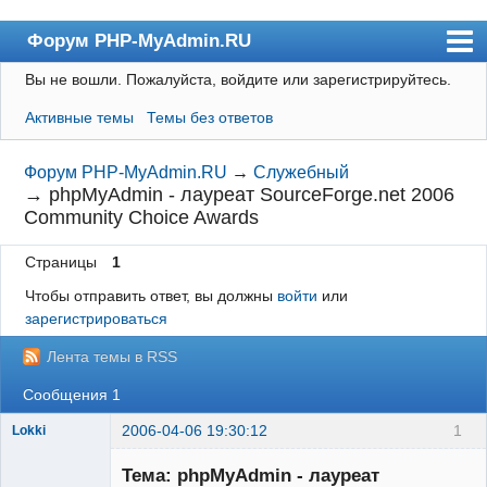
Форум PHP-MyAdmin.RU
Вы не вошли.
Пожалуйста, войдите или зарегистрируйтесь.
Форум
Активные темы
Темы без ответов
Пользователи
Правила
Форум PHP-MyAdmin.RU
→
Служебный
→
phpMyAdmin - лауреат SourceForge.net 2006
Поиск
Community Choice Awards
Регистрация
Страницы
1
Вход
Чтобы отправить ответ, вы должны
войти
или
зарегистрироваться
Лента темы в RSS
Сообщения 1
2006-04-06 19:30:12
1
Lokki
Тема: phpMyAdmin - лауреат