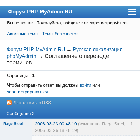
Форум PHP-MyAdmin.RU
Вы не вошли.
Пожалуйста, войдите или зарегистрируйтесь.
Форум
Активные темы
Темы без ответов
Пользователи
Правила
Форум PHP-MyAdmin.RU
→
Русская локализация
→
Соглашение о переводе
phpMyAdmin
Поиск
терминов
Регистрация
Страницы
1
Вход
Чтобы отправить ответ, вы должны
войти
или
зарегистрироваться
Лента темы в RSS
Сообщения 3
2006-03-23 00:48:10
(изменено: Rage Steel,
1
Rage Steel
2006-03-26 18:48:19)
Редкий гость